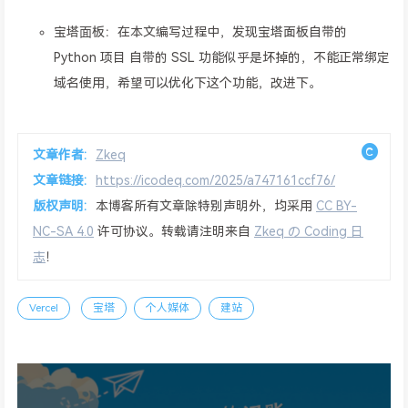
宝塔⾯板：在本文编写过程中，发现宝塔面板自带的
Python 项目 自带的 SSL 功能似乎是坏掉的，不能正常绑定
域名使用，希望可以优化下这个功能，改进下。
文章作者:
Zkeq
文章链接:
https://icodeq.com/2025/a747161ccf76/
版权声明:
本博客所有文章除特别声明外，均采用
CC BY-
NC-SA 4.0
许可协议。转载请注明来自
Zkeq の Coding 日
志
！
Vercel
宝塔
个人媒体
建站