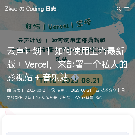
Zkeq の Coding 日志
云声计划 ｜ 如何使用宝塔最新
版 + Vercel，来部署一个私人的
影视站 + 音乐站
发表于
2025-08-21
|
更新于
2025-08-21
|
技术分享
|
字数总计:
2.4k
|
阅读时长:
7 分钟
|
阅读量:
362