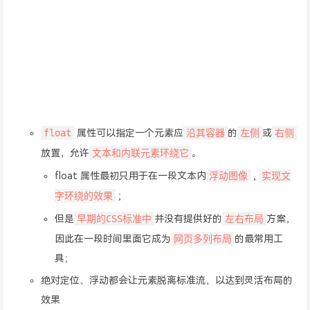
float
沿其容器
左侧
右侧
属性可以指定一个元素应
的
或
文本和内联元素环绕它
放置，允许
。
浮动图像
实现文
float 属性最初只用于在一段文本内
,
字环绕的效果
;
早期的CSS标准中
左右布局
但是
并没有提供好的
方案，
网页多列布局
因此在一段时间里面它成为
的最常用工
具；
绝对定位、浮动都会让元素脱离标准流，以达到灵活布局的
效果