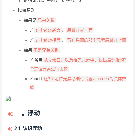
取值可以是正整数、负整数、0
比较原则
兄弟关系
如果是
z-index越大
层叠在越上面
✓
，
z-index相等
写在后面的那个元素层叠在上面
✓
，
不是兄弟关系
如果
从元素自己以及祖先元素中，找出最邻近的2
✓ 各自
个定位元素进行比较
这2个定位元素必须有设置z-index的具体数
✓ 而且
值
二。浮动
2.1. 认识浮动