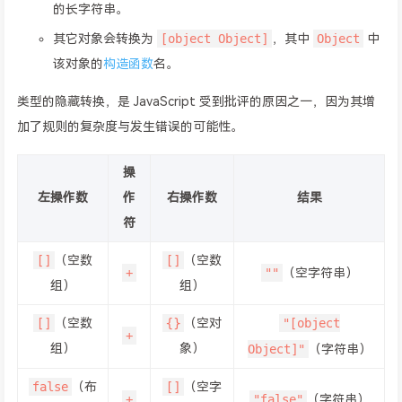
的长字符串。
[object Object]
Object
其它对象会转换为
，其中
中
该对象的
构造函数
名。
类型的隐藏转换，是 JavaScript 受到批评的原因之一，因为其增
加了规则的复杂度与发生错误的可能性。
操
左操作数
作
右操作数
结果
符
[]
[]
（空数
（空数
+
""
（空字符串）
组）
组）
[]
{}
"[object
（空数
（空对
+
组）
象）
Object]"
（字符串）
false
[]
（布
（空字
+
"false"
（字符串）