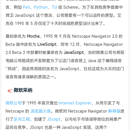
言，例如
Perl
、
Python
、
Tcl
或 Scheme。为了在其他竞争提案中
捍卫 JavaScript 这个想法，公司需要有一个可以运作的原型。艾
克在 1995 年 5 月仅花了十天时间就把原型设计出来了。
最初命名为
Mocha
，1995 年 9 月在 Netscape Navigator 2.0 的
Beta 版中改名为
LiveScript
，同年 12 月，Netscape Navigator
2.0 Beta 3 中部署时被重命名为
JavaScript
，当时网景公司与昇阳
电脑公司组成的开发联盟为了让这门语言搭上 Java 这个编程语言
“热词”，因此将其临时改名为 JavaScript，日后这成为大众对这门
语言有诸多误解的原因之一。
微软采纳
微软公司
于 1995 年首次推出
Internet Explorer
，从而引发了与
Netscape 的
浏览器大战
。微软对 Netscape Navigator
解释器
进
行了
逆向工程
，创建了
JScript
，以与处于市场领导地位的网景产
品同台竞争。JScript 也是一种 JavaScript 实现，这两个