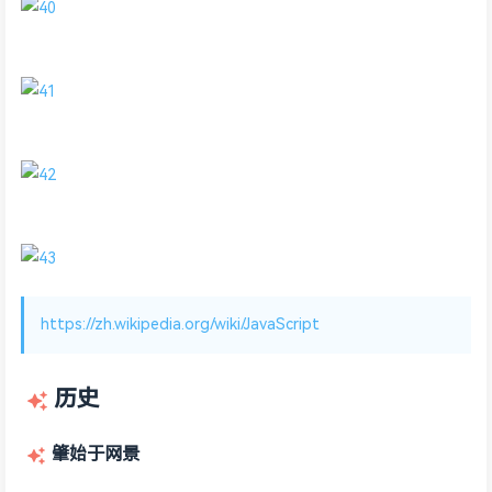
https://zh.wikipedia.org/wiki/JavaScript
历史
肇始于网景