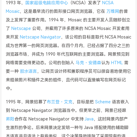
1993 年，
国家超级电脑应用中心
（NCSA）发表了
NCSA
Mosaic
，这是最早流行的图形接口网页浏览器，它在
万维网
的普
及上发挥了重要作用。1994 年，Mosaic 的主要开发人员随即创立
了
Netscape
公司，并雇用了许多原来的 NCSA Mosaic 开发者用
来开发
Netscape Navigator
，该公司的目标是取代 NCSA Mosaic
成为世界第一的网页浏览器。在四个月内，已经占据了四分之三的
浏览器市场，并成为 1990 年代互联网的主要浏览器。网景预见到
网络需要变得更动态。公司的创始人
马克・安德森
认为
HTML
需
要一种
胶水语言
，让网页设计师和兼职程序员可以很容易地使用它
来组装图片和插件之类的组件，且代码可以直接编写在网页标记
中。
1995 年，网景招募了
布兰登・艾克
，目标是把
Scheme
语言嵌入
到 Netscape Navigator 浏览器当中。但更早之前，网景已经跟
昇阳
合作在 Netscape Navigator 中支持
Java
，这时网景内部产
生激烈的争论。后来网景决定发明一种与 Java 搭配使用的辅助脚
本语言并且语法上有些类似，这个决策导致排除了采用现有的语