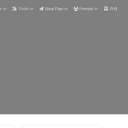
e
Tools
Ideal Plan
Friends
开往