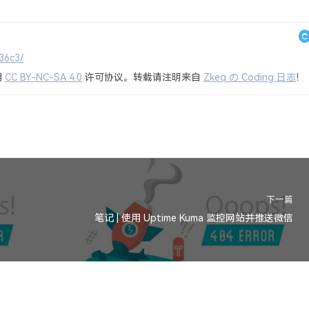
36c3/
用
CC BY-NC-SA 4.0
许可协议。转载请注明来自
Zkeq の Coding 日志
！
下一篇
笔记 | 使用 Uptime Kuma 监控网站并推送微信