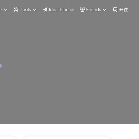
e
Tools
Ideal Plan
Friends
开往