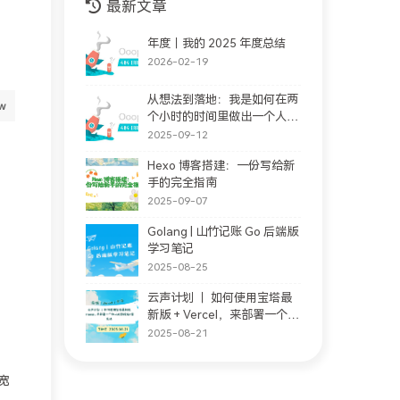
最新文章
年度｜我的 2025 年度总结
2026-02-19
从想法到落地：我是如何在两
个小时的时间里做出一个人格
完善站的。(支持大家随意提
2025-09-12
问情感问题)
Hexo 博客搭建：一份写给新
手的完全指南
2025-09-07
Golang | 山竹记账 Go 后端版
学习笔记
2025-08-25
云声计划 ｜ 如何使用宝塔最
新版 + Vercel，来部署一个私
人的影视站 + 音乐站
2025-08-21
宽