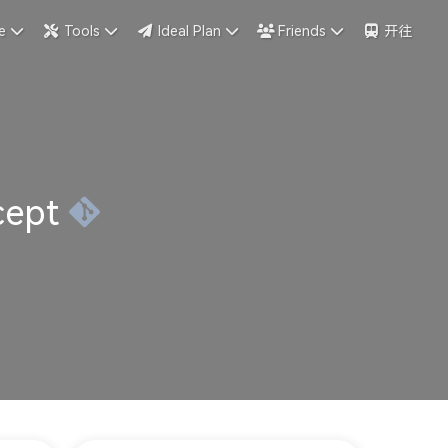
e
Tools
Ideal Plan
Friends
开往
cept