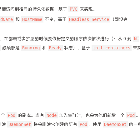
PVC
是能访问到相同的持久化数据，基于
来实现。
odName
HostName
Headless Service
和
不变，基于
（即没有
N-
，在部署或者扩展的时候要依据定义的顺序依次依次进行（即从 0 到
Running
Ready
init containers
必须都是
和
状态），基于
来
Pod
Node
Pod
一个
的副本。当有
加入集群时，也会为他们新增一个
DaemonSet
Pod
DaemonSet
删除
将会删除它创建的所有
。使用
的一