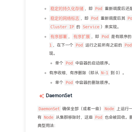
稳定的持久化存储
Pod
，即
重新调度后还
稳定的网络标志
Pod
P
，即
重新调度后其
Cluster IP
Service
的
）来实现。
有序部署
有序扩展
Pod
，
，即
是有顺序的
1
Pod
Pod
，在下一个
运行之前所有之前的
现。
Pod
单个
中容器的启动顺序。
N-1
有序收缩，有序删除（即从
到 0）。
Pod
单个
中容器的删除顺序。
DaemonSet
DaemonSet
Node
确保全部（或者一些）
上运行
Node
Pod
有
从集群移除时，这些
也会被回收。
典型用法：