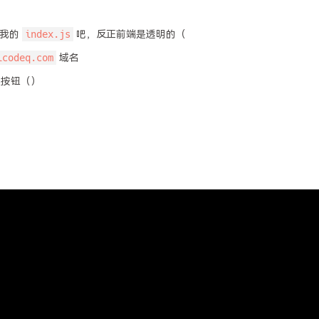
index.js
看我的
吧，反正前端是透明的（
icodeq.com
域名
按钮（）