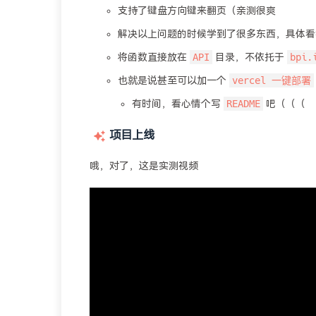
支持了键盘方向键来翻页（亲测很爽
解决以上问题的时候学到了很多东西，具体
API
bpi.
将函数直接放在
目录，不依托于
vercel 一键部署
也就是说甚至可以加一个
README
有时间，看心情个写
吧（（（
项目上线
哦，对了，这是实测视频