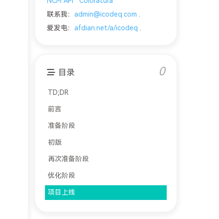
NCM API
Coloratura
联系我：
admin@icodeq.com
.
爱发电：
afdian.net/a/icodeq
.
0
目录
TD;DR
前言
准备阶段
初版
再次准备阶段
优化阶段
项目上线