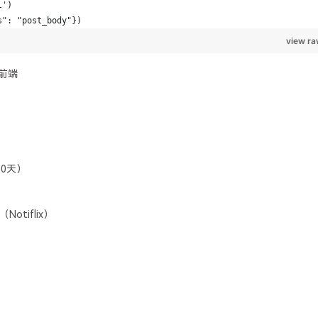
前端
0天）
tiflix）