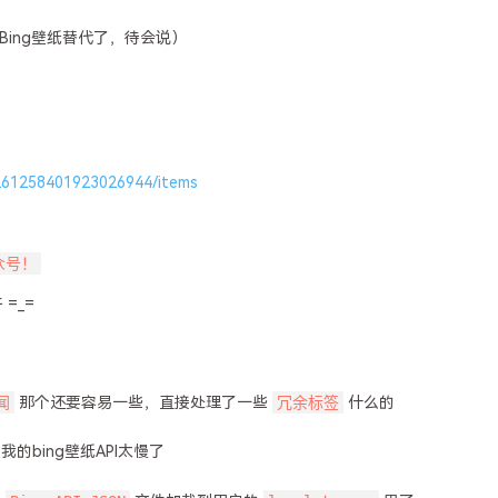
ing壁纸替代了，待会说）
1261258401923026944/items
众号！
=_=
闻
冗余标签
那个还要容易一些，直接处理了一些
什么的
bing壁纸API太慢了