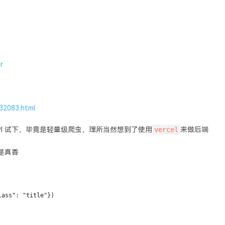
r
32083.html
vercel
PI 试下，毕竟是轻量级爬虫，理所当然想到了使用
来做后端
是真香