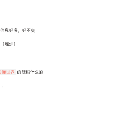
源信息好多，好不爽
的（难蚌）
s读懂世界
的源码什么的
的…