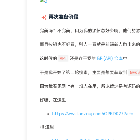
再次准备阶段
完美吗？不完美，因为我的源信息好少啊，他们的
而且按钮也不好看，别人一看就是前端新人做出来
API
这时候的
还是存于我的
BPI(API) 仓库
中
60
于是我开始了第二轮搜索，主要是想要获取到
因为我看见网上有一堆人在用，所以肯定是有源码
好嘛，在这里
https://wws.lanzouj.com/iO9KD0279acb
和 这里