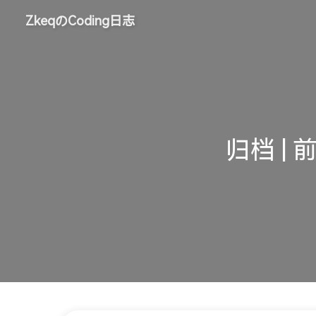
ZkeqのCoding日志
归档 | 