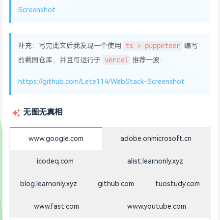
Screenshot
ts + puppeteer
补充：写完此文后我发现一个使用
编写
vercel
的截图仓库，并且可运行于
推荐一波：
https://github.com/Lete114/WebStack-Screenshot
无图无真相
www.google.com
adobe.onmicrosoft.cn
icodeq.com
alist.learnonly.xyz
blog.learnonly.xyz
github.com
tuostudy.com
www.fast.com
www.youtube.com