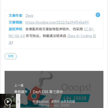
文章作者:
Zkeq
文章链接:
https://icodeq.com/2022/3a294f545a9f/
版权声明:
本博客所有文章除特别声明外，均采用
CC BY-
NC-SA 4.0
许可协议。转载请注明来自
Zkeq の Coding 日
志
！
归档
上一篇
寒假提升 ｜ Day5 CSS 第三部分
作词 Lyricist：吴佩岭 @房东的猫
作曲 Composer：陈建骐