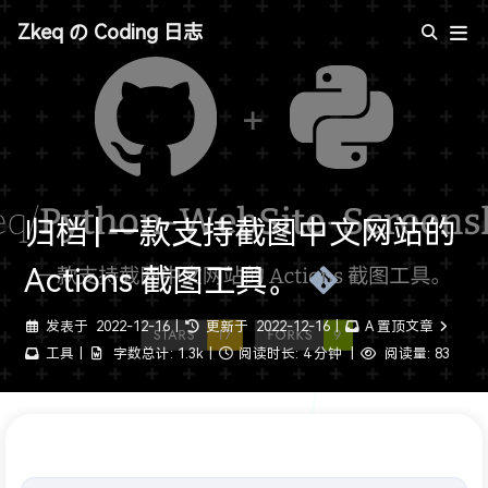
Zkeq の Coding 日志
归档 | 一款支持截图中文网站的
Actions 截图工具。
发表于
2022-12-16
|
更新于
2022-12-16
|
A 置顶文章
工具
|
字数总计:
1.3k
|
阅读时长:
4 分钟
|
阅读量:
83