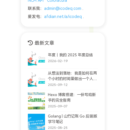
NCM API
Coloratura
联系我：
admin@icodeq.com
.
爱发电：
afdian.net/a/icodeq
.
最新文章
年度｜我的 2025 年度总结
2026-02-19
从想法到落地：我是如何在两
个小时的时间里做出一个人格
完善站的。(支持大家随意提
2025-09-12
问情感问题)
Hexo 博客搭建：一份写给新
手的完全指南
2025-09-07
Golang | 山竹记账 Go 后端版
学习笔记
2025-08-25