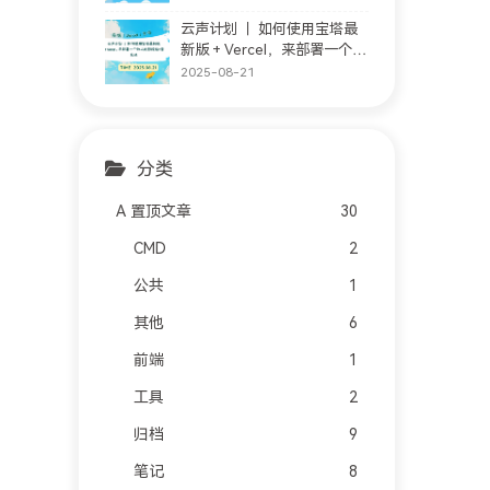
云声计划 ｜ 如何使用宝塔最
新版 + Vercel，来部署一个私
人的影视站 + 音乐站
2025-08-21
分类
A 置顶文章
30
CMD
2
公共
1
其他
6
前端
1
工具
2
归档
9
笔记
8