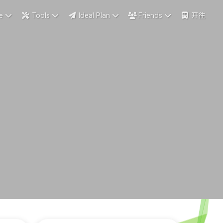
e
Tools
Ideal Plan
Friends
开往