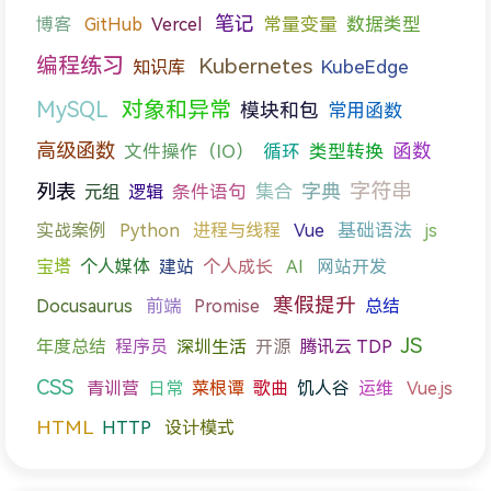
笔记
Vercel
常量变量
数据类型
博客
GitHub
编程练习
Kubernetes
知识库
KubeEdge
MySQL
对象和异常
模块和包
常用函数
高级函数
函数
文件操作（IO）
循环
类型转换
字符串
列表
字典
元组
条件语句
集合
逻辑
进程与线程
基础语法
实战案例
Python
Vue
js
宝塔
个人媒体
建站
个人成长
AI
网站开发
寒假提升
前端
Docusaurus
Promise
总结
JS
年度总结
程序员
深圳生活
开源
腾讯云 TDP
CSS
青训营
日常
菜根谭
歌曲
饥人谷
运维
Vue.js
HTML
HTTP
设计模式