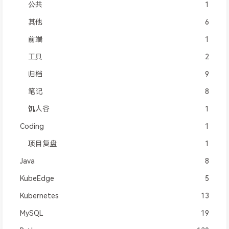
公共
1
其他
6
前端
1
工具
2
归档
9
笔记
8
饥人谷
1
Coding
1
项目复盘
1
Java
8
KubeEdge
5
Kubernetes
13
MySQL
19