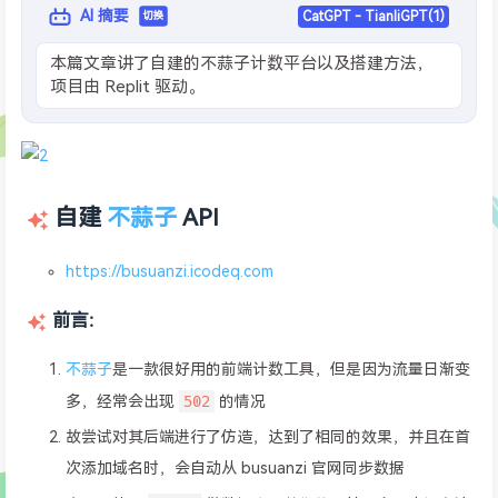
AI 摘要
CatGPT - TianliGPT(1)
切换
本篇文章讲了自建的不蒜子计数平台以及搭建方法，
项目由 Replit 驱动。
自建
不蒜子
API
https://busuanzi.icodeq.com
前言：
不蒜子
是一款很好用的前端计数工具，但是因为流量日渐变
502
多，经常会出现
的情况
故尝试对其后端进行了仿造，达到了相同的效果，并且在首
次添加域名时，会自动从 busuanzi 官网同步数据