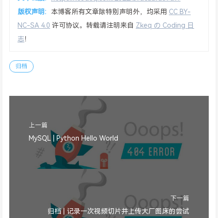
版权声明:
本博客所有文章除特别声明外，均采用
CC BY-
NC-SA 4.0
许可协议。转载请注明来自
Zkeq の Coding 日
志
！
归档
上一篇
MySQL | Python Hello World
下一篇
归档 | 记录一次视频切片并上传大厂图床的尝试